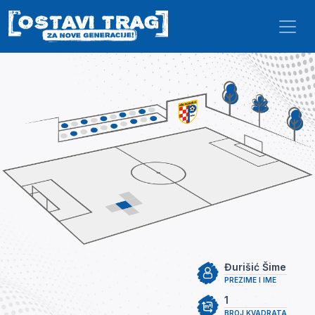
Skip to main content
Đurišić Šime
PREZIME I IME
1
BROJ KVADRATA