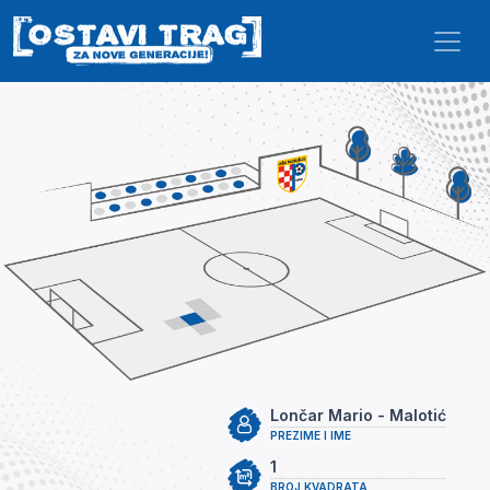
Skip to main content
Lončar Mario - Malotić
PREZIME I IME
1
BROJ KVADRATA