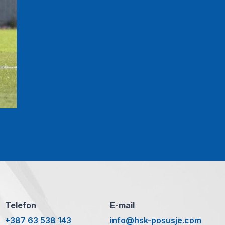
Telefon
E-mail
+387 63 538 143
info@hsk-posusje.com