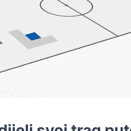
dijeli svoj trag pu