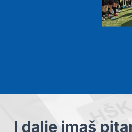
I dalje imaš pit