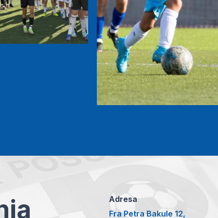
anja
Adresa
Fra Petra Bakule 12,