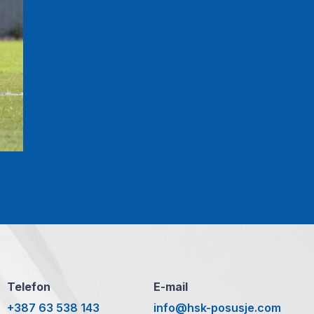
Telefon
E-mail
+387 63 538 143
info@hsk-posusje.com