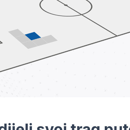
dijeli svoj trag pu