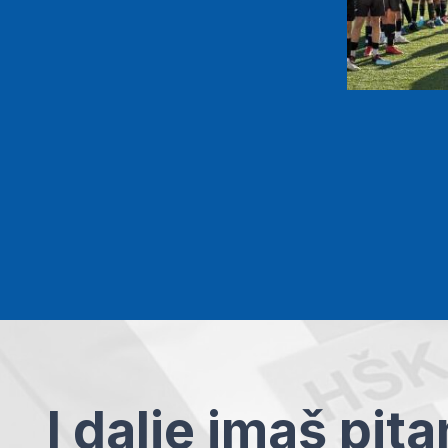
I dalje imaš pit