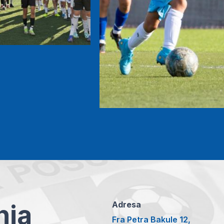
anja
Adresa
Fra Petra Bakule 12,