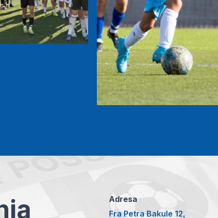
anja
Adresa
Fra Petra Bakule 12,