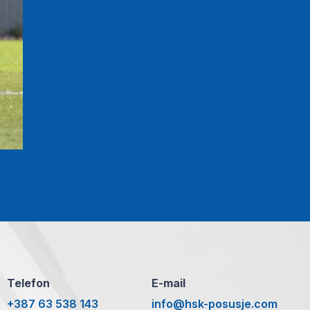
Telefon
E-mail
+387 63 538 143
info@hsk-posusje.com