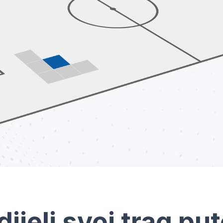
dijeli svoj trag pu