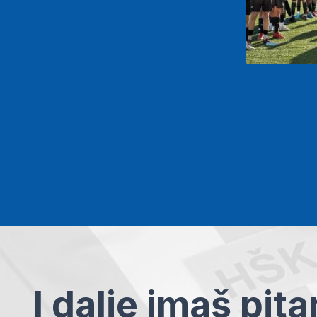
I dalje imaš pit