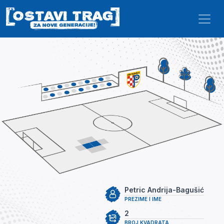
Skip to main content
Petric Andrija-Bagušić
PREZIME I IME
2
BROJ KVADRATA