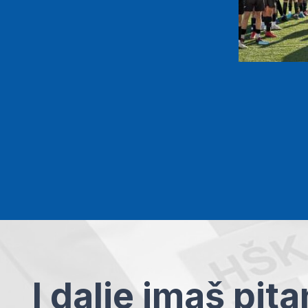
I dalje imaš pit