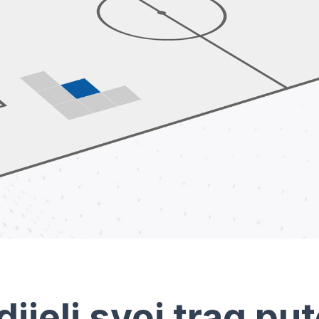
dijeli svoj trag pu