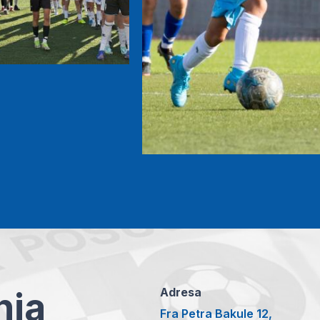
anja
Adresa
Fra Petra Bakule 12,