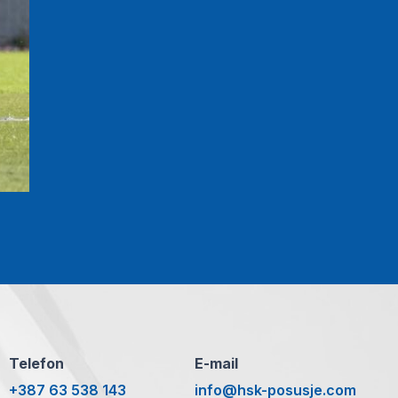
Telefon
E-mail
+387 63 538 143
info@hsk-posusje.com