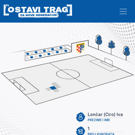
Skip to main content
Lončar (Ćiro) Iva
PREZIME I IME
1
BROJ KVADRATA