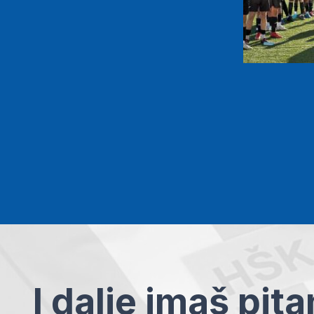
I dalje imaš pit