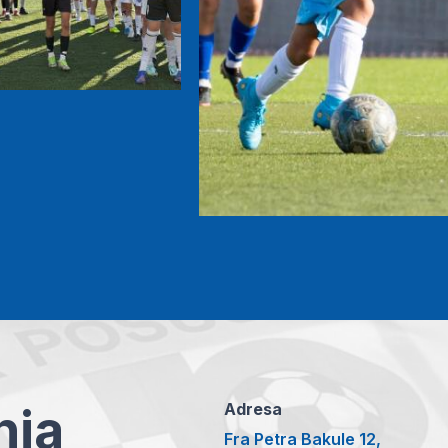
anja
Adresa
Fra Petra Bakule 12,