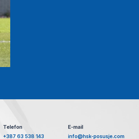
Telefon
E-mail
+387 63 538 143
info@hsk-posusje.com