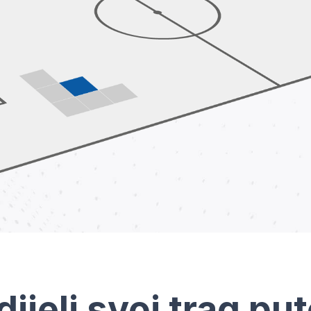
dijeli svoj trag pu