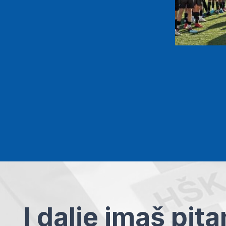
I dalje imaš pit