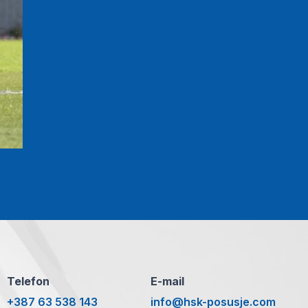
Telefon
E-mail
+387 63 538 143
info@hsk-posusje.com