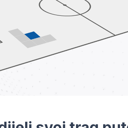
dijeli svoj trag pu