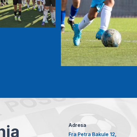
anja
Adresa
Fra Petra Bakule 12,