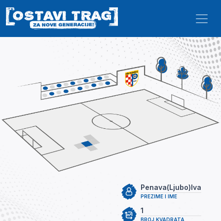
Skip to main content
Penava(Ljubo)Iva
PREZIME I IME
1
BROJ KVADRATA