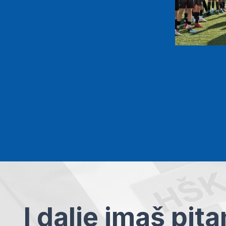
I dalje imaš pit