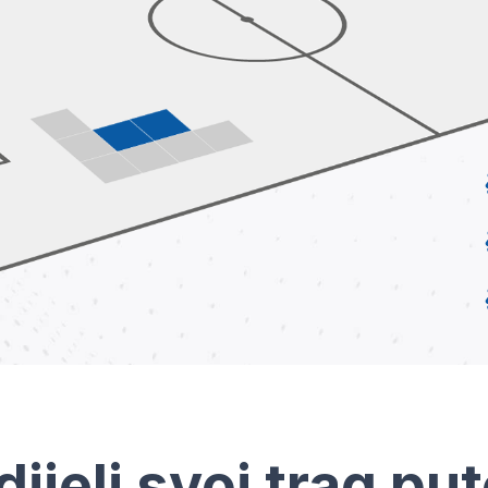
dijeli svoj trag pu