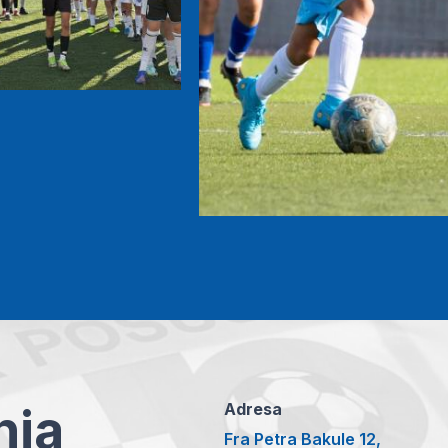
anja
Adresa
Fra Petra Bakule 12,