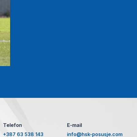
Telefon
E-mail
+387 63 538 143
info@hsk-posusje.com