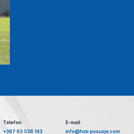
Telefon
E-mail
+387 63 538 143
info@hsk-posusje.com