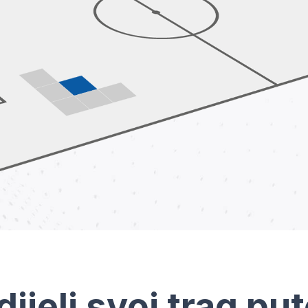
dijeli svoj trag pu