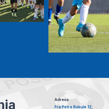
anja
Adresa
Fra Petra Bakule 12,