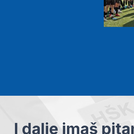
I dalje imaš pit