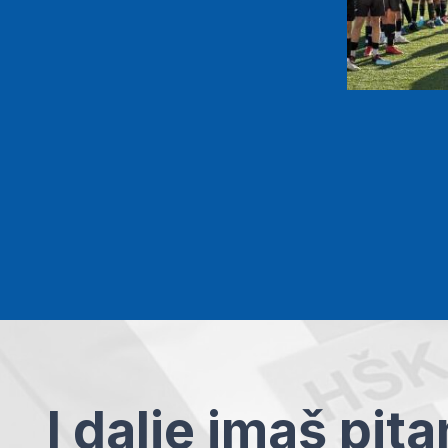
I dalje imaš pit