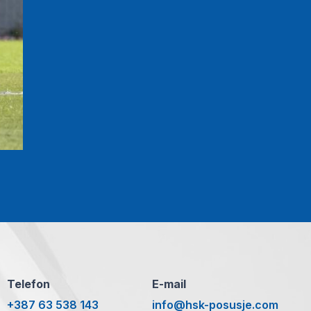
Telefon
E-mail
+387 63 538 143
info@hsk-posusje.com