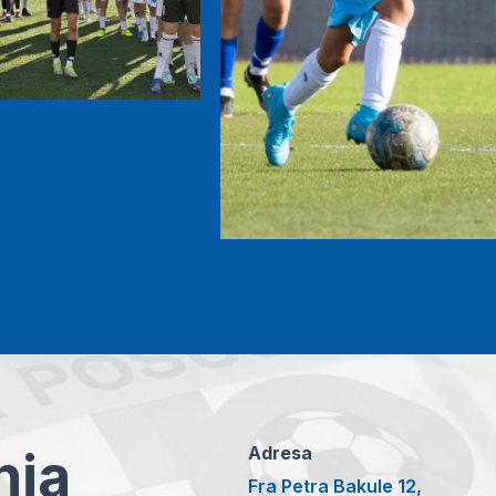
anja
Adresa
Fra Petra Bakule 12,