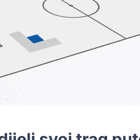
dijeli svoj trag pu