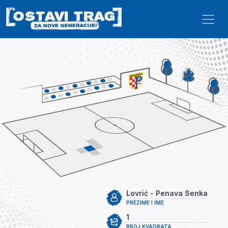
Skip to main content
Lovrić - Penava Senka
PREZIME I IME
1
BROJ KVADRATA