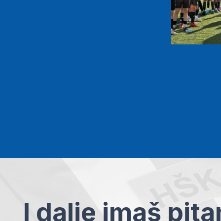
I dalje imaš pit