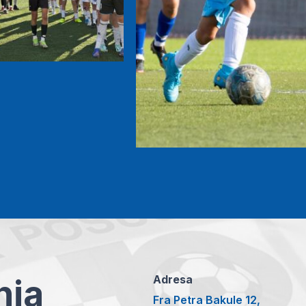
anja
Adresa
Fra Petra Bakule 12,