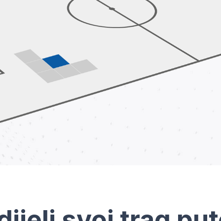
dijeli svoj trag pu