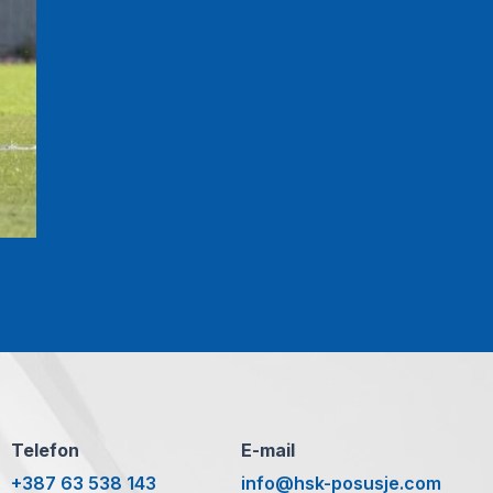
Telefon
E-mail
+387 63 538 143
info@hsk-posusje.com