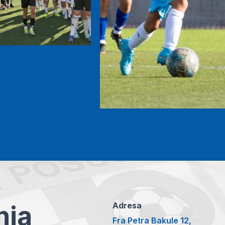
anja
Adresa
Fra Petra Bakule 12,