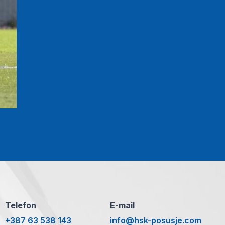
Telefon
E-mail
+387 63 538 143
info@hsk-posusje.com