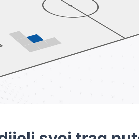
dijeli svoj trag pu