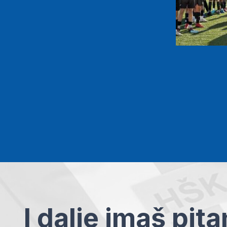
I dalje imaš pit