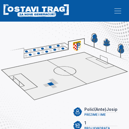
Skip to main content
Polić(Ante)Josip
PREZIME I IME
1
BROJ KVADRATA