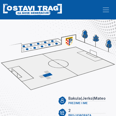
Skip to main content
Bakula(Jerko)Mateo
PREZIME I IME
2
BROJ KVADRATA