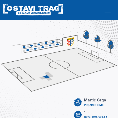
Skip to main content
Martić Grgo
PREZIME I IME
1
BROJ KVADRATA