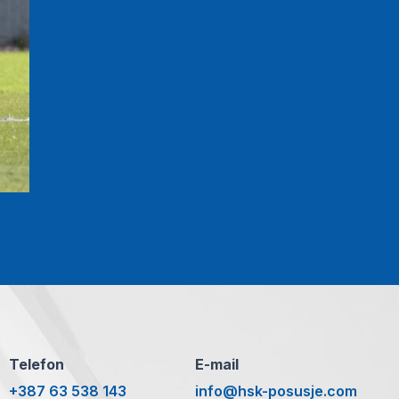
Telefon
E-mail
+387 63 538 143
info@hsk-posusje.com