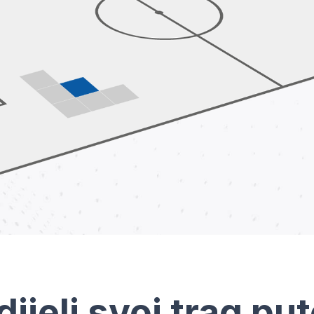
dijeli svoj trag pu