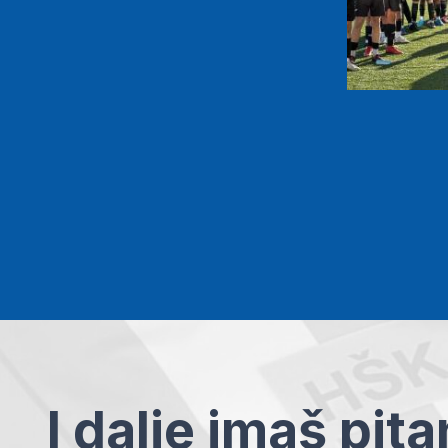
I dalje imaš pit