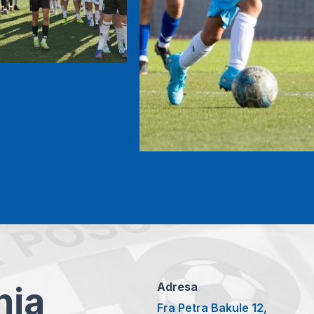
anja
Adresa
Fra Petra Bakule 12,