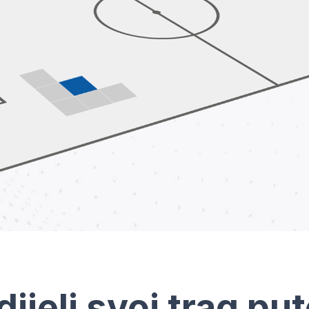
dijeli svoj trag pu