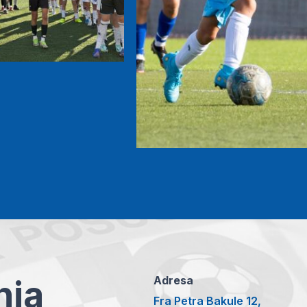
anja
Adresa
Fra Petra Bakule 12,