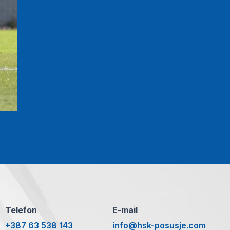
Telefon
E-mail
+387 63 538 143
info@hsk-posusje.com