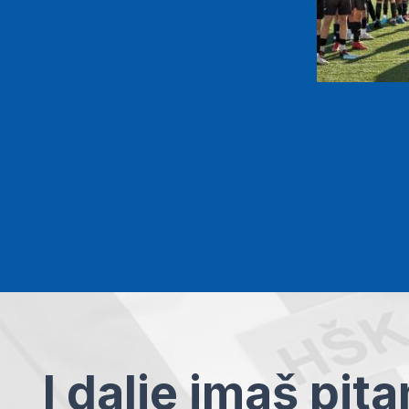
I dalje imaš pit