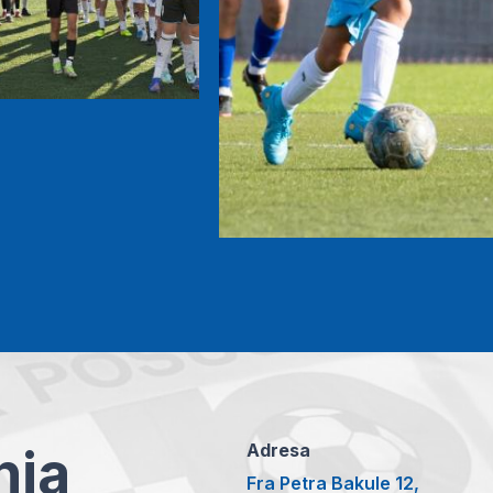
anja
Adresa
Fra Petra Bakule 12,