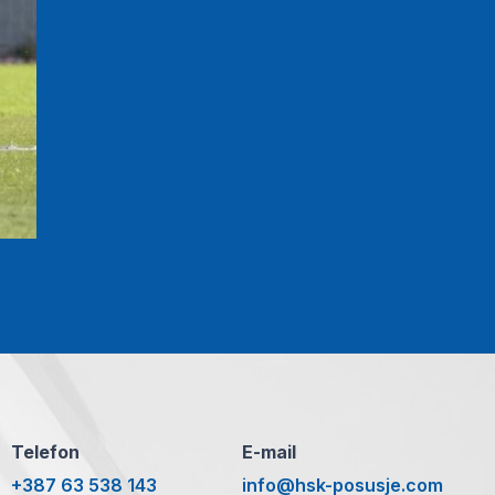
Telefon
E-mail
+387 63 538 143
info@hsk-posusje.com