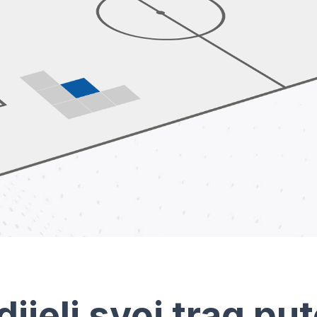
dijeli svoj trag pu