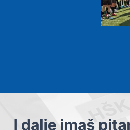
I dalje imaš pit