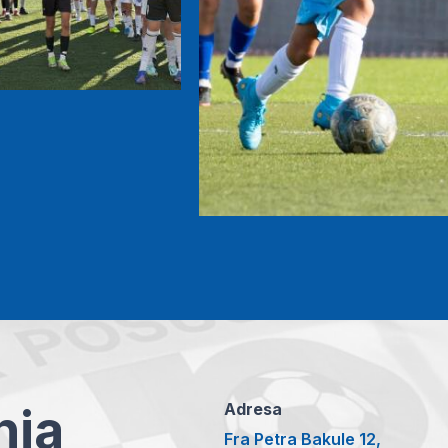
anja
Adresa
Fra Petra Bakule 12,