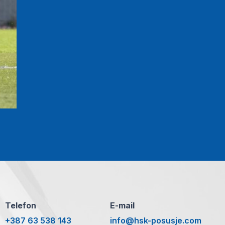
Telefon
E-mail
+387 63 538 143
info@hsk-posusje.com