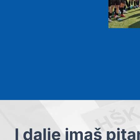
I dalje imaš pit