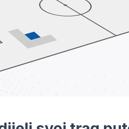
dijeli svoj trag pu