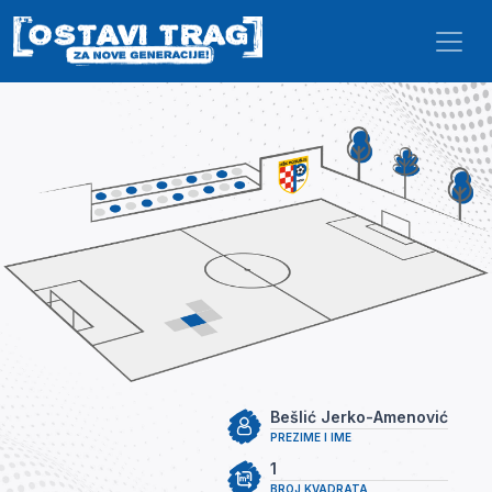
Skip to main content
Bešlić Jerko-Amenović
PREZIME I IME
1
BROJ KVADRATA