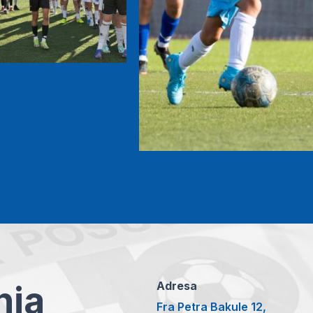
anja
Adresa
Fra Petra Bakule 12,