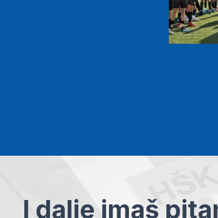
I dalje imaš pit