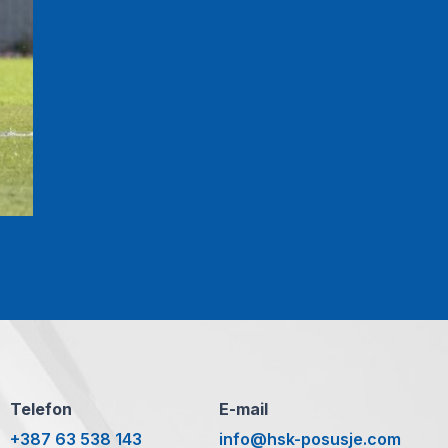
Telefon
E-mail
+387 63 538 143
info@hsk-posusje.com