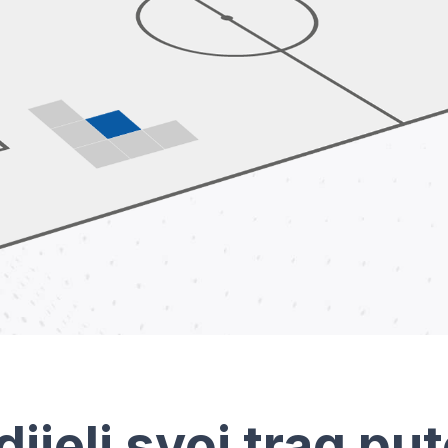
dijeli svoj trag pu