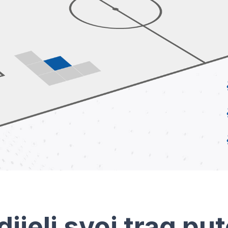
dijeli svoj trag pu