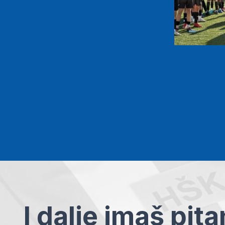
I dalje imaš pit