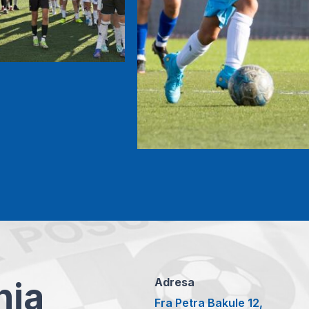
anja
Adresa
Fra Petra Bakule 12,