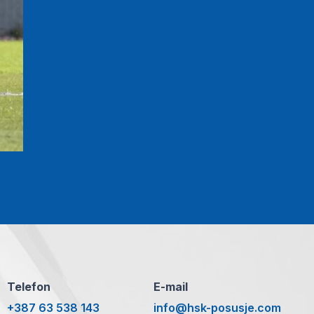
Telefon
E-mail
+387 63 538 143
info@hsk-posusje.com