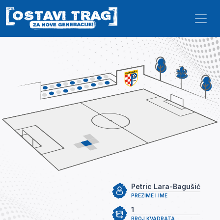
Skip to main content
Petric Lara-Bagušić
PREZIME I IME
1
BROJ KVADRATA