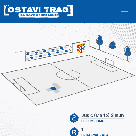
Skip to main content
Jukić (Mario) Šimun
PREZIME I IME
1
BROJ KVADRATA