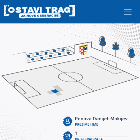
Skip to main content
Penava Danijel-Makijev
PREZIME I IME
1
BROJ KVADRATA