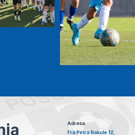
anja
Adresa
Fra Petra Bakule 12,