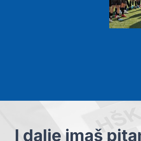
I dalje imaš pit