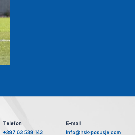
Telefon
E-mail
+387 63 538 143
info@hsk-posusje.com