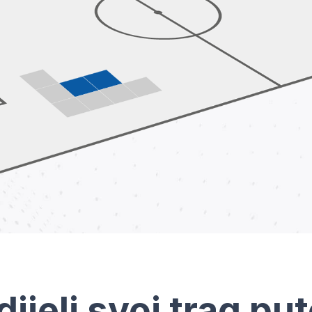
dijeli svoj trag pu