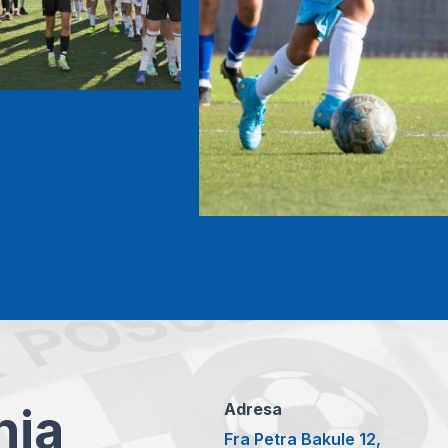
anja
Adresa
Fra Petra Bakule 12,