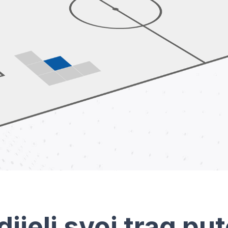
dijeli svoj trag pu