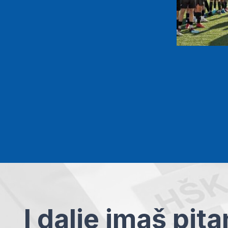
I dalje imaš pit