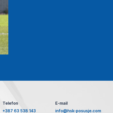
Telefon
E-mail
+387 63 538 143
info@hsk-posusje.com