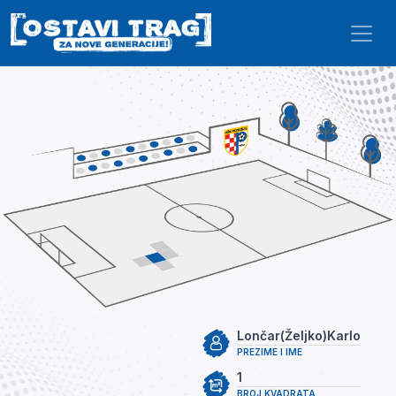
Skip to main content
Lončar(Željko)Karlo
PREZIME I IME
1
BROJ KVADRATA