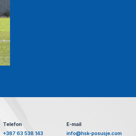
Telefon
E-mail
+387 63 538 143
info@hsk-posusje.com