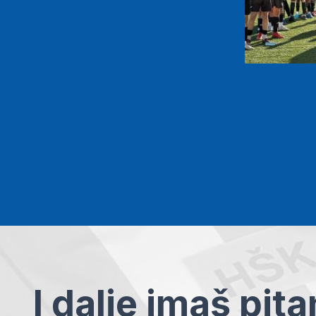
I dalje imaš pit