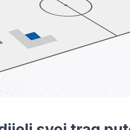
dijeli svoj trag pu