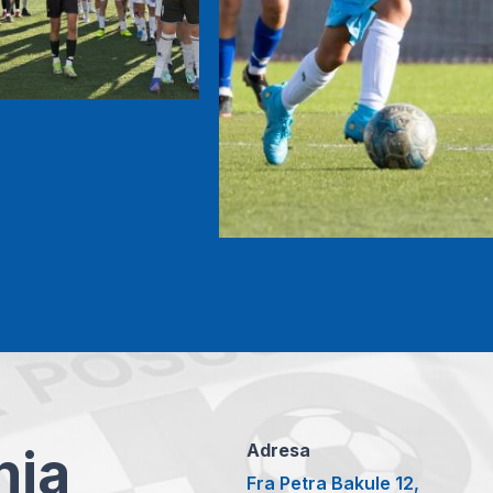
anja
Adresa
Fra Petra Bakule 12,