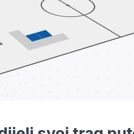
dijeli svoj trag pu