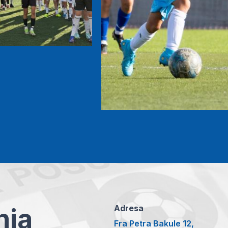
anja
Adresa
Fra Petra Bakule 12,