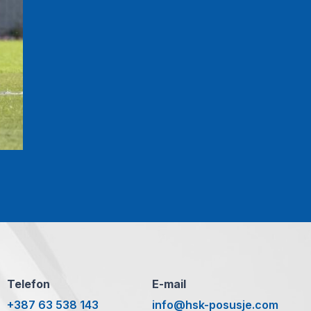
Telefon
E-mail
+387 63 538 143
info@hsk-posusje.com