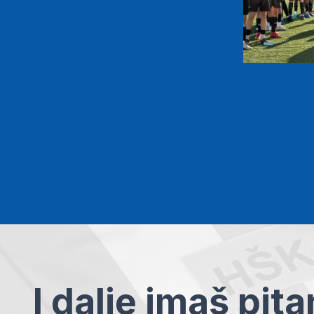
I dalje imaš pit