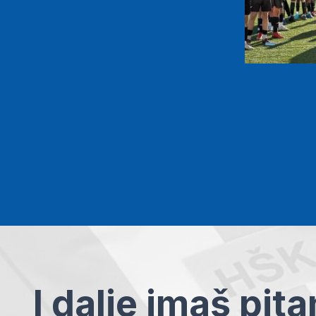
I dalje imaš pit