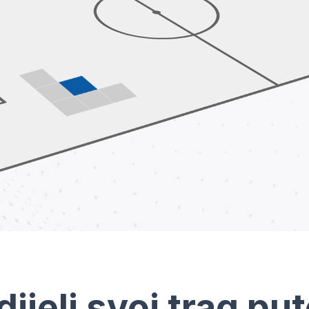
dijeli svoj trag pu