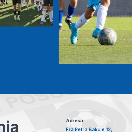
anja
Adresa
Fra Petra Bakule 12,