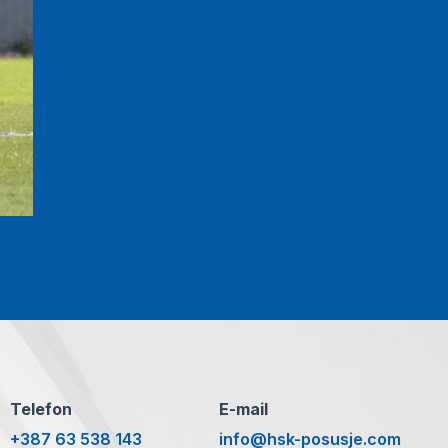
Telefon
E-mail
+387 63 538 143
info@hsk-posusje.com