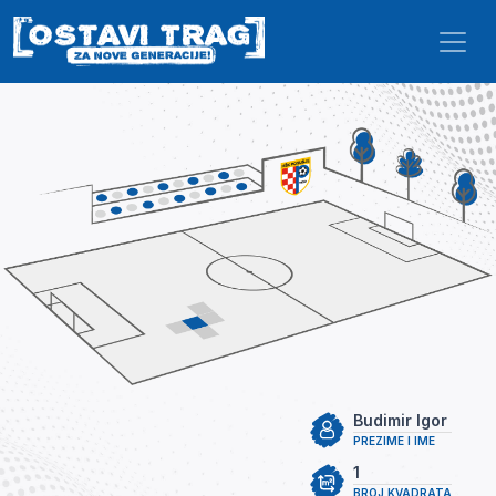
Skip to main content
Budimir Igor
PREZIME I IME
1
BROJ KVADRATA